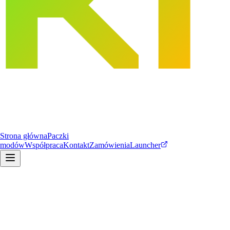
Strona główna
Paczki
modów
Współpraca
Kontakt
Zamówienia
Launcher